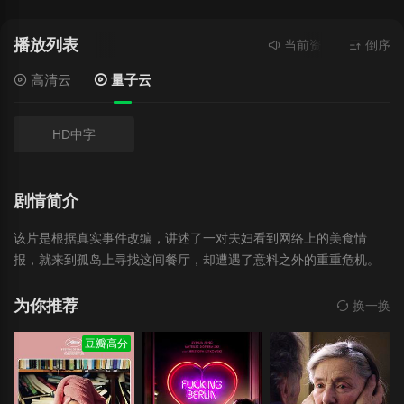
播放列表
当前资源来源
量子云
倒序
-
高清云
量子云
HD中字
剧情简介
该片是根据真实事件改编，讲述了一对夫妇看到网络上的美食情
报，就来到孤岛上寻找这间餐厅，却遭遇了意料之外的重重危机。
2015年警察厅公布的统计数据中，2014年网络犯罪多达11万
起，大部分是网络金融欺诈、黑客等行为，但也有通过网络而施行
为你推荐
换一换
的杀人、强奸、连锁杀人等重大刑事犯 罪。特别是对于网上很多没
豆瓣高分
有公信力的情报毫无怀疑而上当受骗的受害者日渐增加。特别是我
们对于智能手机和 app 的使用都成为日常生活中不可或缺的一环，
所以网络上的犯罪其实离我们每个人都很近。《陷阱》也是出于这