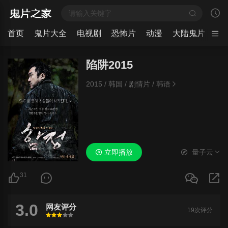
首页
鬼片大全
电视剧
恐怖片
动漫
大陆鬼片
日
陷阱2015
2015
/
韩国
/
剧情片
/
韩语
立即播放
量子云
31
3.0
网友评分
19次评分
很差
较差
还行
推荐
力荐