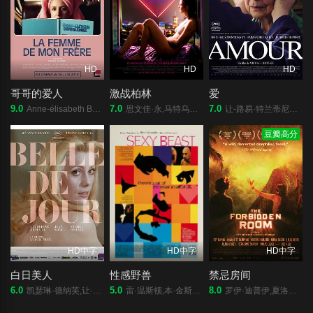
样的意图，希望告诉观众，其实每个人都可能会陷入这样的陷阱。
影片中赵汉善和金敏京饰演的“俊植”、“素妍”夫妇，为了找到网
上有着好口碑的餐厅而来到孤岛上，遇见了亲切地有些过分的餐厅
主人，之后却陷入了意想不到的陷阱中。该片导演权炯辰曾凭借
HD
HD
HD
《为了霍格沃兹》获得第44届大钟奖新人导演奖，并提...
哥哥的爱人
激战柏林
爱
9.0
7.0
7.0
Anne-élisabeth Bossé,帕特里克·伊冯,伊夫林·布洛初,塞森·加布埃,米舍利娜·伯纳德,Mani Soleymanlou,玛加丽·列平·布隆多,尼尔斯·施内德,Noah Parker,Amélie Dallaire,玛丽·布拉萨德,Paul Savoie,Maurice de Kinder,金伯利·拉费里埃,迈伦娜·麦凯,Jo?lle Paré-Beaulieu,若瑟琳·祖科,C
思文佳·永,马特乌什.道普莱亚斯基,克里斯托夫·列克托斯基,查丽·安·施米茨勒,尤金·鲍德尔,马丁·诺伊豪斯,鲁道夫·马丁,朱迪思·斯坦哈泽,贾尼娜·阿格奈什·施罗德,克里斯汀·尼科尔斯,维维恩·卡纳,科拉·海涅,迈克尔·肯德,瓦勒腊坎尼斯切斯席夫,桑德拉·玛丽亚·弗龙特雷,康斯坦丁·卢凯,保罗·布彻
让-路易·特兰蒂尼昂,埃玛妞·丽娃,伊莎贝尔·于佩尔,亚历山大·萨洛,威廉姆·西梅尔,拉蒙·阿吉尔,丽塔·布兰科,卡罗尔·法兰克,蒂娜拉·卓卡洛娃,洛朗特·卡普洛托,让-米歇尔·蒙洛克,苏赞妮·施密特,达米安·朱耶罗,沃尔里德·阿非基尔
豆瓣高分
HD中字
HD中字
HD中字
白日美人
性感野兽
禁忌房间
6.0
5.0
8.0
凯瑟琳·德纳芙,让·索雷尔,米歇尔·皮科利,吉内瓦维·佩吉,皮埃尔·克里蒙地,弗兰西丝·法比安,玛莎·梅赫勒,穆尼,Maria,Latour,克洛德·塞瓦尔,米歇尔·查瑞尔,Iska,Khan,贝尔纳·米松,马塞尔·沙尔韦,弗朗索瓦·麦斯特,弗朗西斯科·拉瓦尔,乔治·马沙尔,弗朗西斯·布朗什
雷·温斯顿,本·金斯利,伊恩·麦柯肖恩,阿曼达·雷德曼,詹姆斯·福克斯,Cavan,Kendall,Julianne,White,Álvaro,Monje,Robert,Atiko,Nieves,del,Amo,Oruet,Enrique,Alemán,Fabrega,杰拉尔·巴里,José,Maria,Cano,Ramos,Desirée,Erasmus,Santiago,Frias,Munoz
罗伊·迪普伊,夏洛特·兰普林,马修·阿马立克,阿蜜拉·卡萨,路易斯·涅,克拉拉·弗瑞,杰拉丁·卓别林,亚里安妮·拉贝德,乌多·基尔,格里戈里·格拉季,卡罗利娜·达韦纳,塞琳·邦尼,雅各·诺勒,卡琳·瓦纳斯,玛丽亚·德·梅黛洛,阿黛拉·哈内尔,安德烈·维尔姆斯,克里斯多夫·帕欧,达西·菲尔