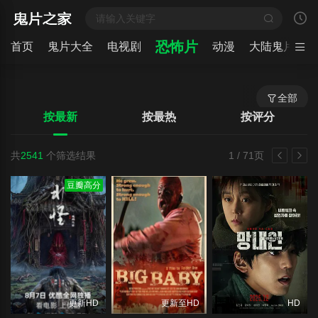
恐怖片
首页
鬼片大全
电视剧
动漫
大陆鬼片
全部
按最新
按最热
按评分
共
2541
个筛选结果
1 / 71页
豆瓣高分
更新HD
更新至HD
HD