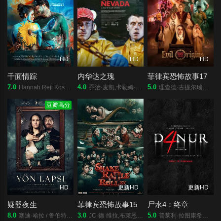
HD
HD
HD
千面情踪
内华达之瑰
菲律宾恐怖故事17
7.0
4.0
5.0
Hannah Reji Koshy,Kalesh Ramanand,Arjun Gopal,Rj Vijitha,Bitto Davis,沙菈尤·莫汉,Lali P.M.,T. Suresh Babu,Jaya Kurup,Mareena Michael Kurisingal,Shivaji Guruvayoor,Nitha Promy,Aavni Anjali Nair,Susheela Siv
乔治·麦凯,卡勒姆·特纳,罗莎琳德·以利亚撒,弗朗西斯·麦基,爱德华·罗,玛丽·伍德维恩,雅娜·彭罗斯
理查德·古提尔瑞兹,Janice de Belen,伊万娜·阿拉维,卡拉·阿贝拉娜,Manilyn Reynes,罗伊莎·安达里奥,弗朗辛·迪亚兹,赛斯·费丁,Fyang Smith,JM Ibarra,Dustin Yu,伊萨贝尔·奥尔特加,Ashley Ortega,阿拉·米娜,Arlene Muhlach,卡琳娜·包蒂斯塔,Matt Lozano,Althea Ablan,伊莱贾·阿莱霍,M
豆瓣高分
HD
更新HD
更新HD
疑婴夜生
菲律宾恐怖故事15
尸水4：终章
8.0
3.0
5.0
塞迪·哈拉 / 鲁伯特·格林特 / 帕梅拉·托拉 / 皮尔科·赛西欧 / 丽贝卡·莱西 / 约翰·汤姆森 / Silvia Saloranta / Satu Tuuli Karhu / 阿米拉·哈利法 / Johanna Kuuva / Mari Rantasila / Helena Rängman / Klaara Höglund
JC·德·维拉,布莱恩·西,金·阿蒂恩萨
普莱利·拉图康希娜 , Zee Asadel , Dito Darmawan , Lewis Robert , Muhammad Fauzan , Ayden Jeffrey , Darian Rizki , Fillio Dheno , Dian Nitami , Anya Zen , Gilang Devialdy , Fajar Nugra , 普里特·蒂莫西 , McDanny , Din