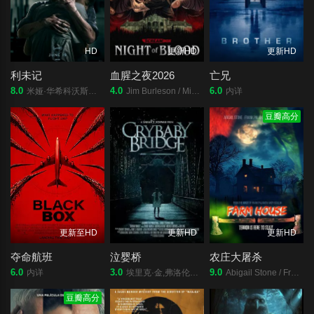
HD
更新HD
更新HD
利未记
血腥之夜2026
亡兄
8.0
4.0
6.0
米娅·华希科沃斯卡,伊文·莱斯利,尼古拉斯·霍普,埃德温娜·雷恩,香农·贝里,黛维达·麦肯齐,扎赫拉·纽曼,乔·伯德,罗斯·弗拉纳根,史泰西·克劳森,杰瑞米·布莱维特,提亚拉·布洛克,Kamran·Fulleylove,埃罗伊·简特,Julia·Grace,Jason·Hura,Hyu·Motoki,Anna·Mtungwazi,Basil·Sikiotis,本尼·辛克莱
Jim Burleson / Mihira Estelle / Trae Ireland
内详
豆瓣高分
更新至HD
更新HD
更新HD
夺命航班
泣婴桥
农庄大屠杀
6.0
3.0
9.0
内详
埃里克·金,弗洛伦西娅·洛扎诺,凯文·布雷斯纳汉
Abigail Stone / Frank Palangi / Aaron Michael Lambert
豆瓣高分