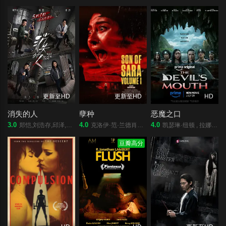
更新至HD
更新至HD
HD
消失的人
孽种
恶魔之口
3.0
4.0
4.0
郑恺,刘浩存,邱泽,李晨,姜妍,黄小蕾,李梦,张琪,毕雯珺,冯兵,滕哲,冯雪雅,汤心一
克洛伊·范·兰德肖特,Tymika Tafari,Garrett Hnatiuk,简·莫凡特,Tony White,Brendan Stevenson,Raevv&amp;#039;n Leedham
凯瑟琳·纽顿 , 拉娜·康多 , 加文·卡萨莱尼奥 , 尼科·希拉加 , 汤米·罗丝 , 泰梅·塔普提姆通
豆瓣高分