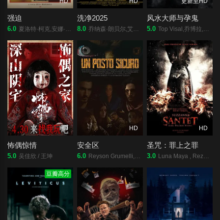
HD
HD
更新至HD
强迫
洗净2025
风水大师与孕鬼
6.0
8.0
5.0
夏洛特·柯克,安娜·玛丽亚·西克拉克,扎克·麦克格温,茱丽叶戈列蒂,琴祺雅·蒙内亚勒,Harvey Dean
乔纳森·朗贝尔,艾乐蒂·纳瓦,Elliot Jenicot,Rémy Adriaens,克里斯托夫·比尔
Top Visal,乔博拉,Prom Vorleak
HD
HD
HD
怖偶惊情
安全区
圣咒：罪上之罪
5.0
6.0
3.0
吴佳欣 / 王坤
Reyson Grumelli,Francesca Luce Cardinale,Alice Fiorentini,尼科·托福利,Nicole Giacomasso,Cristina Moglia,Massimo Fascetti,Mirco Di Centa,Sofia Bruscoli,Gabriele Martino,Claudio Guerrini,Claudio D&#039;A
Luna Maya , Reza Rahadian , Djenar Maesa Ayu
豆瓣高分