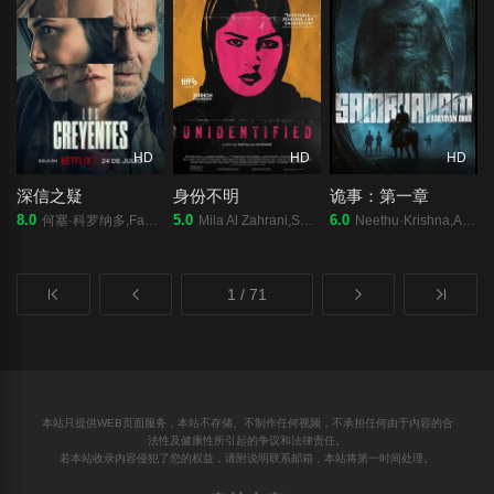
HD
HD
HD
深信之疑
身份不明
诡事：第一章
8.0
5.0
6.0
何塞·科罗纳多,Fanny Gautier,Stéphanie Magnin,阿尔贝托·奥尔莫
Mila Al Zahrani,Shafi Al Harthi,Aziz Gharbawi,Othoub Sharar,Adwa Al Asiri,Abdullah Al Qahtani
Neethu·Krishna,Askar·Ali,Sidharth·Bharathan,Kudassanad·Kanakam,Vineeth·Kumar,Senthil·Krishna,Assim·Jamal
1 / 71
本站只提供WEB页面服务，本站不存储、不制作任何视频，不承担任何由于内容的合
法性及健康性所引起的争议和法律责任。
若本站收录内容侵犯了您的权益，请附说明联系邮箱，本站将第一时间处理。