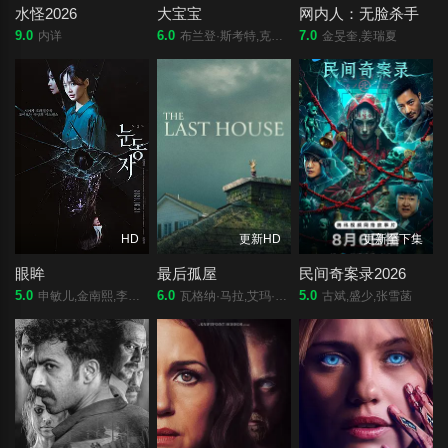
水怪2026
大宝宝
网内人：无脸杀手
9.0
6.0
7.0
内详
布兰登·斯考特,克里斯·福克斯,Adam Marcinowski,乔丹·阿尔萨斯,拉狄克·洛德,Torio Van Grol,凯瑟琳·科科兰,Kate Freund,卡梅伦·考普斯威特,可比·毕丝·布兰顿,尼尔森·雷斯,查兹·波诺
金旻奎,姜瑞夏
HD
更新HD
更新至下集
眼眸
最后孤屋
民间奇案录2026
5.0
6.0
5.0
申敏儿,金南熙,李承勇,金英雅
瓦格纳·马拉,艾玛·霍,格蕾塔·李,西德·爱德华兹,刘易斯·古迪,奥黛丽·安德森,南希·鲍德温,陶妮·丰塔纳,杰德·奥金,奥利弗·亨利·阿诺德,加百列·钟,费莉西蒂·鲍恩,Riley·Chung,诺亚·亚历山大·索斯诺夫斯基
古斌,盛少,张雪菡