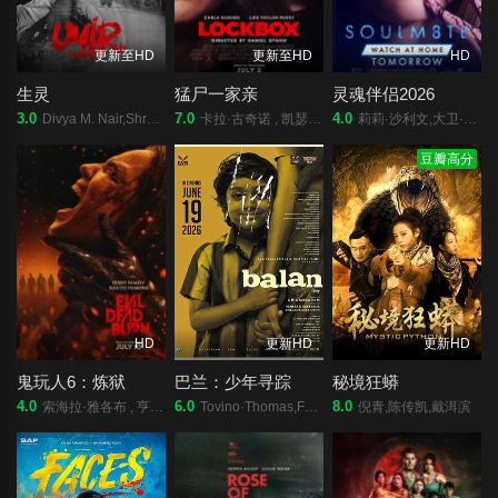
更新至HD
更新至HD
HD
生灵
猛尸一家亲
灵魂伴侣2026
3.0
7.0
4.0
Divya M. Nair,Shruthy Menon,苏迪普,赛亚米·凯尔,罗尚·马修,维诺德·萨加尔,Athulya Chandra,Vineeth Thattil David
卡拉·古奇诺 , 凯瑟琳·伊莎贝尔 , 卢·泰勒·普奇 , 唐纳德·沙利斯 , 凯文·麦克纳尔蒂 , Jason William Day , 杰森·麦金农 , 罗曼·金赛拉 , 杰卡·博尚 , Darcey Johnson , Aedan Edwards , Lee Tichon , Kenny Wood-Schatz
莉莉·沙利文,大卫·里达尔,克劳迪娅·杜米特,阿尔蒂·佛鲁山,伊利亚·库克,马拉·胡夫,西德尼·布莱克波恩,伊莎贝尔·邦弗雷,艾玛·拉莫斯,奥利弗·库珀,尼古拉斯·拉尼,汉娜·玛玛丽斯,加里·赫泽勒,乔丹妮·琼斯,安德鲁·艾斯科夫
豆瓣高分
HD
更新HD
更新HD
鬼玩人6：炼狱
巴兰：少年寻踪
秘境狂蟒
4.0
6.0
8.0
索海拉·雅各布 , 亨特·杜汉 , 卢西安·布坎南 , 坦蒂·莱特 , 乔治·普拉尔 , 埃罗尔·尚德 , 维克托里·恩杜克韦 , 莫德·戴维 , 基努·卡里姆 , 塔皮瓦·索罗帕 , 格雷塔·范登布林克
Tovino·Thomas,Farzana·Palathingal,Abhiram·Radhakrishnan
倪青,陈传凯,戴洱滨