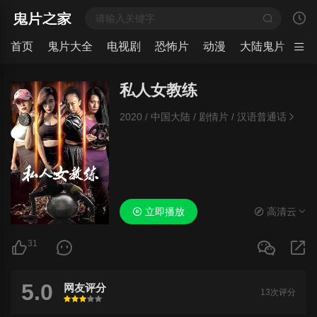
首页
鬼片大全
电视剧
恐怖片
动漫
大陆鬼片
日
私人女教练
2020
/
中国大陆
/
剧情片
/
汉语普通话
立即播放
高清云
31
5.0
网友评分
13次评分
很差
较差
还行
推荐
力荐