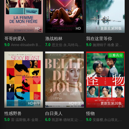
HD
HD
更新至第36集
哥哥的爱人
激战柏林
我在这里等你
9.0
7.0
9.0
Anne-élisabeth Bossé,帕特里克·伊冯,伊夫林·布洛初,塞森·加布埃,米舍利娜·伯纳德,Mani Soleymanlou,玛加丽·列平·布隆多,尼尔斯·施内德,Noah Parker,Amélie Dallaire,玛丽·布拉萨德,Paul Savoie,Maurice de Kinder,金伯利·拉费里埃,迈伦娜·麦凯,Jo?lle Paré-Beaulieu,若瑟琳·祖科,C
思文佳·永,马特乌什.道普莱亚斯基,克里斯托夫·列克托斯基,查丽·安·施米茨勒,尤金·鲍德尔,马丁·诺伊豪斯,鲁道夫·马丁,朱迪思·斯坦哈泽,贾尼娜·阿格奈什·施罗德,克里斯汀·尼科尔斯,维维恩·卡纳,科拉·海涅,迈克尔·肯德,瓦勒腊坎尼斯切斯席夫,桑德拉·玛丽亚·弗龙特雷,康斯坦丁·卢凯,保罗·布彻
施潮锦子 格桑 梁耶雯
豆瓣高分
HD中字
HD中字
更新至第20集
性感野兽
白日美人
怪物
5.0
6.0
9.0
雷·温斯顿,本·金斯利,伊恩·麦柯肖恩,阿曼达·雷德曼,詹姆斯·福克斯,Cavan,Kendall,Julianne,White,Álvaro,Monje,Robert,Atiko,Nieves,del,Amo,Oruet,Enrique,Alemán,Fabrega,杰拉尔·巴里,José,Maria,Cano,Ramos,Desirée,Erasmus,Santiago,Frias,Munoz
凯瑟琳·德纳芙,让·索雷尔,米歇尔·皮科利,吉内瓦维·佩吉,皮埃尔·克里蒙地,弗兰西丝·法比安,玛莎·梅赫勒,穆尼,Maria,Latour,克洛德·塞瓦尔,米歇尔·查瑞尔,Iska,Khan,贝尔纳·米松,马塞尔·沙尔韦,弗朗索瓦·麦斯特,弗朗西斯科·拉瓦尔,乔治·马沙尔,弗朗西斯·布朗什
安藤樱,永山瑛太,黑川想矢,柊木阳太,角田晃广,黑田大辅,森冈龙,北浦爱,片山萌美,野吕佳代,高畑充希,中村狮童,田中裕子