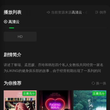
播放列表
当前资源来源
高清云
- 在线播放,无需安
倒序
高清云
HD
剧情简介
讲述了黎瑞、孟思媛、乔玲和韩彤四个私人女教练共同经营一家名
为LIKING的健身俱乐部的故事，由于经营初期出现了一系列的问
题，导致四人应顾不暇，差点分道扬镳，但共同的健身理念，最终
让四人携手共渡难关，重新开始了创业《私人女教练》讲述了黎
为你推荐
换一换
瑞、孟思媛、乔玲和韩彤四个私人女教练共同经营一家名为LIKING
豆瓣高分
豆瓣高分
的健身俱乐部的故事，由于经营初期出现了一系列的问题，导致四
人应顾不暇，差点分道扬镳，但共同的健身理念，最终让四人携手
共渡难关，重新开始了创业。