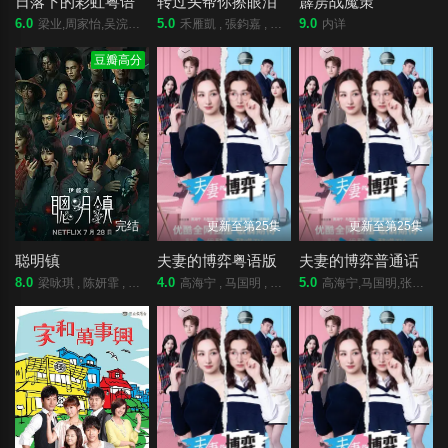
日落下的彩虹粤语
转过头帮你擦眼泪
霹雳战魔策
6.0
5.0
9.0
梁业,周家怡,吴浣仪,栢天男,夏雨,唐诗咏,郭锋,潘灿良,黃奕晨,陈欣妍,许博文,邱士缙,葛绰瑶,许轶,何洛瑶,苏文涛
禾雁凱 , 張鈞嘉 , 鄭彫秦 , 張棋富 , 陳泊澈 , 林書蘊
内详
豆瓣高分
完结
更新至第25集
更新至第25集
聪明镇
夫妻的博弈粤语版
夫妻的博弈普通话
8.0
4.0
5.0
梁咏琪 , 陈妍霏 , 余杰恩 , 郑炜龄 , 许曦文 , 刘修甫 , 潘纲大 , 宋柏纬 , 乔湲媛 , 邱以太 , 赵文瑄 , 天心 , 唐从圣 , 张书伟 , 雷洪 , 温升豪 , 炎亚纶 , 蔡淑臻 , 孙沁岳 , 安原良
高海宁 , 马国明 , 张颕康 , 郭柏妍 , 黄智贤 , 陈晓华 , 游嘉欣 , 何广沛 , 邓智坚
高海宁,马国明,张颕康,郭柏妍,黄智贤,陈晓华,游嘉欣,何广沛,邓智坚