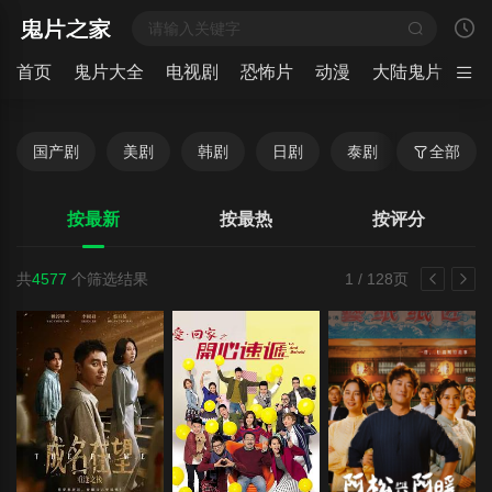
首页
鬼片大全
电视剧
恐怖片
动漫
大陆鬼片
日
国产剧
美剧
韩剧
日剧
泰剧
港台剧
全部
按最新
按最热
按评分
共
4577
个筛选结果
1 / 128页