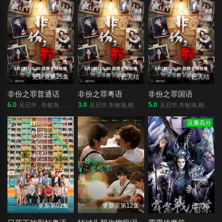
更新至第25集
已完结
已完结
非份之罪普通话
非份之罪粤语
非份之罪国语
6.0
3.0
5.0
吴启华 , 朱敏瀚 , 赖慰玲 , 陈炜 , 吴伟豪 , 单立文 , 阮浩棕 , 刘佩玥 , 徐荣 , 何沛珈 , 贝安琪 , 戴祖仪 , 游嘉欣 , 江嘉敏 , 韦家雄 , 郑子诚 , 卢宛茵 , 李家鼎 , 谭凯琪 , 邓智坚 , 江欣燕 , 黎燕珊 , 罗冠兰 , 苏韵姿 , 吴沚默 , 叶靖仪 , 唐嘉麟 , 张翼东 , 胡敏芝 , 区霭玲 , 方绍聪 , 梁证嘉 , 陈嘉俊 , 关枫馨
吴启华,朱敏瀚,赖慰玲,陈炜,吴伟豪,单立文,阮浩棕,刘佩玥,徐荣,何沛珈,贝安琪,戴祖仪,游嘉欣,江嘉敏,韦家雄,郑子诚,卢宛茵,李家鼎,谭凯琪,邓智坚,江欣燕,黎燕珊,罗冠兰,苏韵姿,吴沚默,叶靖仪,唐嘉麟,张翼东,胡敏芝,区霭玲,方绍聪,梁证嘉,陈嘉俊,关枫馨,彭翔翎,梁皓楷,李启杰,鬼塚,蔡志恩,罗皓谊,陈俊坚,吴天佑,施焯日,林秀怡,曾展望,徐文浩,张彦博,翟锋
吴启华,朱敏瀚,赖慰玲,陈炜,吴伟豪,单立文,阮浩棕,刘佩玥,徐荣,何沛珈,贝安琪,戴祖仪,游嘉欣,江嘉敏,韦家雄,郑子诚,卢宛茵,李家鼎,谭凯琪,邓智坚,江欣燕,黎燕珊,罗冠兰,苏韵姿,吴沚默,叶靖仪,唐嘉麟,张翼东,胡敏芝,区霭玲,方绍聪,梁证嘉,陈嘉俊,关枫馨,彭翔翎,梁皓楷,李启杰,鬼塚,蔡志恩,罗皓谊,陈俊坚,吴天佑,施焯日,林秀怡,曾展望,徐文浩,张彦博,翟锋
豆瓣高分
更新第01集
更新至第12集
已完结