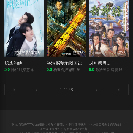
更新至第8集完结
已完结
完结
炽热的他
香港探秘地图国语
封神榜粤语
5.0
5.0
6.0
陈柏川,章慧祥
杨玉梅,庄思明,黎耀祥,龚嘉欣,袁文杰,袁镇业,蔡国威,丁子朗,莫家淦,陈靖云,阮政峰,邓伊婷,黄子桐,孔德贤,倪嘉雯,关曜儁
陈浩民,温碧霞,钱嘉乐,苑琼丹,李家声,元华,叶璇,汤盈盈,邓兆尊
1 / 128
本站只提供WEB页面服务，本站不存储、不制作任何视频，不承担任何由于内容的合
法性及健康性所引起的争议和法律责任。