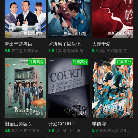
更新第30集
更新至第12集
更新至第14集
青出于蓝粤语
监所男子囚生记
人浮于爱
9.0
9.0
9.0
郭可盈,欧阳震华,陶大宇,程可为,杨思琦,甄志强,秦沛,周永恒,胡枫,吕珊
刘以豪,陈泽耀,施名帅,张轩睿,邱以太,詹子萱,睦媄,杨祐宁,郭子乾
杨祐宁,邵雨薇,范少勋,宋芸桦,简嫚书
豆瓣高分
豆瓣高分
豆瓣高分
完结
完结
完结
旧金山美容院
开庭COURT!
季前赛
8.0
9.0
9.0
刘品言,连晨翔,方志友,章广辰,杨铭威,陈孝萱,检场,房思瑜
邱士缙 , 谷祖琳 , 朱鉴然 , 陈湛文 , 张达伦 , 汤骏业 , 陆骏光 , 黄正宜 , 黄德斌 , 许博文 , 欧镇灏 , 徐浩昌 , 苏家乐 , 伍咏诗 , 彭杏英 , 陈淑仪 , 练美娟 , 张锦程 , 张纹嘉 , 林子杰
姜涛,陈卓贤,梁业,郭嘉骏,张继聪