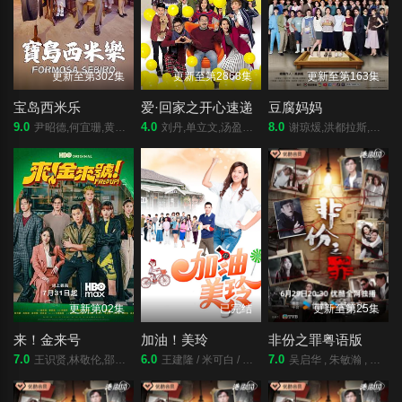
更新至第302集
更新至第2868集
更新至第163集
宝岛西米乐
爱·回家之开心速递
豆腐妈妈
9.0
4.0
8.0
尹昭德,何宜珊,黄瑄,卢彦泽,陈文山,王盈凯,黄婕菲,蔡祥,马国贤,孙绽,陈婉婷,王丁筑,璟宣,许瀞蔆,张雁名,颜邦智,曹景俊,陈玹宇,李緻,洪淇,刘汉强,张育绮,逸祥,亮曦,王芮希,李祐诚,卢尚恩,李铭叡,黄隽智,张景闳,游安顺,杨子仪
刘丹,单立文,汤盈盈,吕慧仪,罗乐林,马贯东,苏韵姿,周嘉洛,陈浚霆,吴伟豪
谢琼煖,洪都拉斯,陈仙梅,蓝苇华,苏晏霈,曾智希,曾子益,陈志强,郭忠祐,李之勤,潘奕如,范瑞君,王耿豪,吴铃山,张倩,李运庆,罗子惟,宫美乐,王晴,于浩威,马国毕,张世贤,徐千京,黄子玲,黄靖雅,李佩怡,吴政澔,黄尚禾,吴皓升
更新第02集
已完结
更新至第25集
来！金来号
加油！美玲
非份之罪粤语版
7.0
6.0
7.0
王识贤,林敬伦,邵雨薇,袁澧林,吴思贤,林思宇,周兴哲,黄冠智,叶子绮
王建隆 / 米可白 / 庞庸之 / 林雨宣 / 朱蕾安
吴启华 , 朱敏瀚 , 赖慰玲 , 陈炜 , 吴伟豪 , 单立文 , 阮浩棕 , 刘佩玥 , 徐荣 , 何沛珈 , 贝安琪 , 戴祖仪 , 游嘉欣 , 江嘉敏 , 韦家雄 , 郑子诚 , 卢宛茵 , 李家鼎 , 谭凯琪 , 邓智坚 , 江欣燕 , 黎燕珊 , 罗冠兰 , 苏韵姿 , 吴沚默 , 叶靖仪 , 唐嘉麟 , 张翼东 , 胡敏芝 , 区霭玲 , 方绍聪 , 梁证嘉 , 陈嘉俊 , 关枫馨