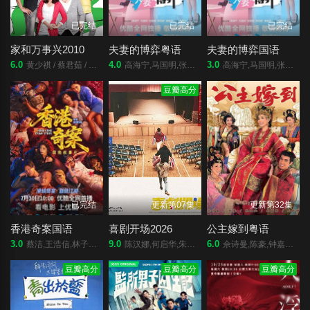
已完结
已完结
已完结
家和万事兴2010
夫妻的博弈粤语
夫妻的博弈国语
6.0
4.0
3.0
黄少祺 / 蔡君茹 / 张凤书 / 谢承均 / 连静雯
高海宁,马国明,张颕康,郭柏妍,黄智贤,陈晓华,游嘉欣,何广沛,邓智坚
高海宁,马国明,张颕康,郭柏妍,黄智贤,陈晓华,游嘉欣,何广沛,邓智坚
豆瓣高分
已完结
更新第07集
更新第32集
香港奇案国语
喜剧开场2026
公主嫁到粤语
3.0
9.0
6.0
蔡洁,王浩信,林子善,岑珈其,洪浚嘉,何珮瑜,吴志雄,张建声,徐浩昌,彭皓锋,陈佳宁,苏宸褕,陈颖进,丘子健,陈欣妍,白柳嫣 ,柯乃予,何华超,邹文正
陈汉娜,何启华,朱柏谦,杨乐文,陈子丰,鲁文杰,黃欣,王智德,林千渟,何洛瑶,许月湘,巢嘉伦
佘诗曼,陈豪,钟嘉欣,陈法拉,马国明,黄浩然,关菊英,李香琴,阮兆祥
豆瓣高分
豆瓣高分
豆瓣高分