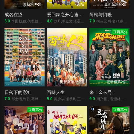
更新第06集
完结
更新至第45集
成名在望
爱回家之开心速递2025
阿松与阿暖
3.0
4.0
7.0
李国毅,姚淳耀,蔡亘晏,黄迪扬,黄采仪,龙天翔,乔瑟夫,吴言凜,黄惟,朱匀甄,段钧豪
刘丹,单立文,汤盈盈,吕慧仪,罗乐林,马贯东,苏韵姿,周嘉洛,陈浚霆,吴伟豪
柯叔元 韩瑜 张睿家 杨子仪
豆瓣高分
更新至第7集
更新至第252集
更新至第2集
日落下的彩虹
百味人生
来！金来号！
7.0
5.0
9.0
邱士缙,许轶,葛绰瑶,唐诗咏,潘灿良,许博文,夏雨,郭锋,吴浣仪,周家怡,梁业,栢天男,黃奕晨,陈欣妍,何洛瑶,苏文涛
黄少祺,谢承均,王振复,江宏恩,陈珮骐,王乐妍,窦智孔,江国宾,岳虹,张琴,黄玉荣,德馨,星卉,刘晓忆,马幼兴,林佑星,陈小菁,苗真,林萱瑜,陈谦文‬,韩宜邦,李睿绅,邱子芯,游诗璟,周宜霈,赖郁庭,郭亚棠,刘书宏,陈素珍,刘汉强,王岳丰,黄圆元,王上豪,蔡力谦,王希华,安伯政 Charks
周兴哲 , 袁澧林 , 邵雨薇 , 林思宇 , 黄冠智 , 王识贤 , 林敬伦 , 吴思贤 , 叶子绮
豆瓣高分
豆瓣高分