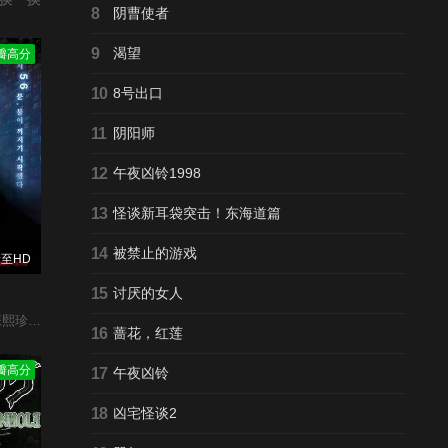
8
阴曹使者
9
渴望
瓣高分
10
8号出口
11
阴阳师
12
午夜凶铃1998
13
怪谈新耳袋突击！东海道篇
14
被禁止的游戏
至HD
15
讨厌的女人
,朴河宣
16
蔷花，红莲
瓣高分
17
午夜凶铃
18
凶宅怪谈2