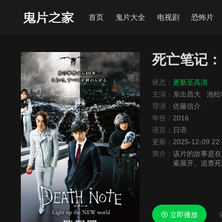
首页
鬼片大全
电视剧
恐怖片
死亡笔记：
状态：
更新至高清
主演：
东出昌大
池松
导演：
佐藤信介
年份：
2016
语言：
日语
更新：
2025-12-09 22
简介：
该片的故事是在
索展开。追查死
侦探竜崎（池松
立即播放