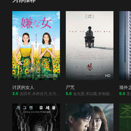
已完结
HD
讨厌的女人
尸咒
墙外
3.0
5.0
6.0
吉田羊,木村佳乃,古川雄大,袴田吉彦,拉沙尔石井,黑木瞳,永岛映子,织本顺吉,佐佐木希,高田敏江,田中丽奈,寺田农
金允慧,宋以载,朴智勋,李相亚
姜