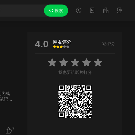
搜索
4.0
网友评分
3次评分
很差
较差
还行
推荐
力荐
我也要给影片打分
间为线
笔记的
7