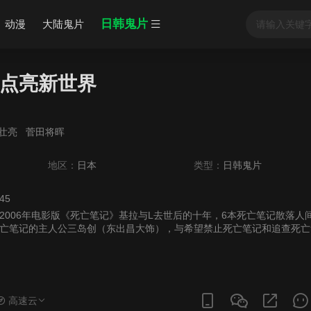
日韩鬼片
动漫
大陆鬼片
点亮新世界
壮亮
菅田将晖
地区：
日本
类型：
日韩鬼片
:45
2006年电影版《死亡笔记》基拉与L去世后的十年，6本死亡笔记散落人
亡笔记的主人公三岛创（东出昌大饰），与希望禁止死亡笔记和追查死亡
壮亮饰），以及
高速云