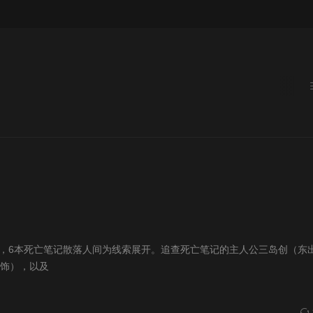
年，6本死亡笔记散落人间为线索展开。追查死亡笔记的主人公三岛创（东
饰），以及