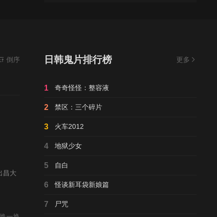
日韩鬼片排行榜
倒序
更多
1
奇奇怪怪：整容液
2
禁区：三个碎片
3
火车2012
4
地狱少女
5
自白
出昌大
6
怪谈新耳袋新娘篇
7
尸咒
换一换