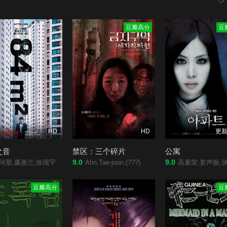
豆瓣高分
豆
HD
HD
更新
之音
禁区：三个碎片
公寓
9.0
9.0
河那,廉惠兰,徐现宇
Ahn,Tae-joon,(???)
高素荣,姜声振,张熙珍
豆瓣高分
豆