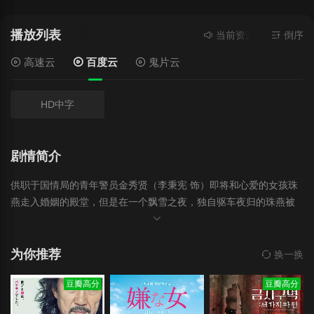
播放列表
当前资源来源
百度云
倒序
-
高速云
百度云
鬼片云
HD中字
剧情简介
供职于国情局的青年警员金秀贤（李秉宪 饰）即将和心爱的女孩珠
燕走入婚姻的殿堂，但是在一个飘雪之夜，独自驱车夜归的珠燕被
人残忍杀害并分尸。秀贤痛不欲生，他找到四个主要嫌疑人的照
片，开始独立追查凶手。经过一番调查，终于将目标锁定在为某学
院包车的中年大叔张京哲（崔岷植 饰）的身上。张生活坎坷，性格
为你推荐
换一换
极度扭曲，他经常袭击夜归的女子，并将她们无情杀害。秀贤找到
豆瓣高分
豆瓣高分
张的据点，对其进行残酷的惩罚，却最终手下留情。侥幸活命的张
反而由此激发所有的兽性，一场野兽对野兽的修罗之战渐次激